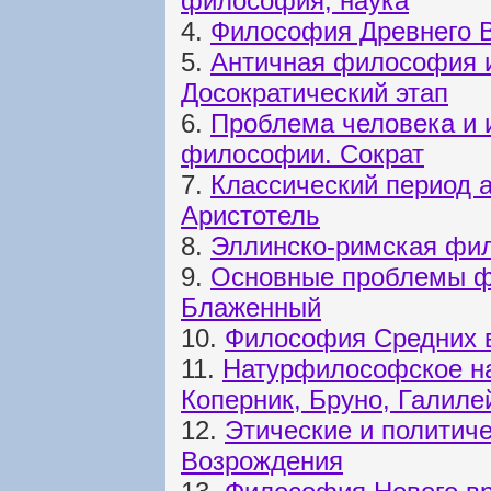
философия, наука
4.
Философия Древнего 
5.
Античная философия и
Досократический этап
6.
Проблема человека и 
философии. Сократ
7.
Классический период 
Аристотель
8.
Эллинско-римская фи
9.
Основные проблемы ф
Блаженный
10.
Философия Средних в
11.
Натурфилософское н
Коперник, Бруно, Галиле
12.
Этические и политич
Возрождения