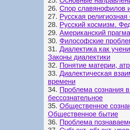
25.
Основные направлени
26.
Спор славянофилов и
27.
Русская религиозная
28.
Русский космизм. Фе
29.
Американский прагма
30.
Философские пробле
31.
Диалектика как учени
Законы диалектики
32.
Понятие материи, ат
33.
Диалектическая взаи
времени
34.
Проблема сознания в
бессознательное
35.
Общественное сознани
Общественное бытие
36.
Проблема познаваем