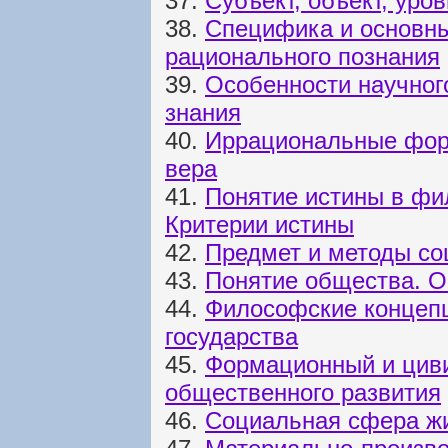
37.
Субъект, объект, уро
38.
Специфика и основн
рационального познания
39.
Особенности научног
знания
40.
Иррациональные форм
вера
41.
Понятие истины в фи
Критерии истины
42.
Предмет и методы с
43.
Понятие общества. О
44.
Философские концепц
государства
45.
Формационный и цив
общественного развития
46.
Социальная сфера жи