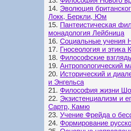
13.
Философия Нового в
14.
Эволюция британског
Локк, Беркли, Юм
15.
Пантеистическая фи
монадология Лейбница
16.
Социальные учения 
17.
Гносеология и этика 
18.
Философские взгляды
19.
Антропологический м
20.
Исторический и диал
и Энгельса
21.
Философия жизни Шо
22.
Экзистенциализм и ег
Сартр, Камю
23.
Учение Фрейда о бес
24.
Формирование русск