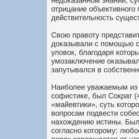
недоказанном знании; су
отрицание объективного 
действительность сущест
Свою правоту представи
доказывали с помощью с
уловок, благодаря котор
умозаключение оказывал
запутывался в собствен
Наиболее уважаемым из
софистике, был Сократ (4
«майевтики», суть котор
вопросам подвести собе
нахождению истины. Был
согласно которому: любо