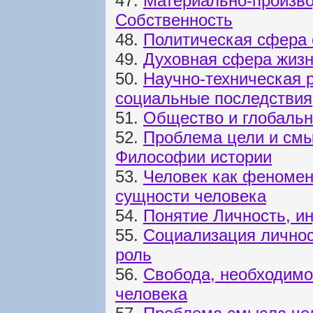
47.
Материально-произво
Собственность
48.
Политическая сфера 
49.
Духовная сфера жиз
50.
Научно-техническая 
социальные последствия
51.
Общество и глобаль
52.
Проблема цели и смы
Философии истории
53.
Человек как феномен
сущности человека
54.
Понятие Личность, и
55.
Социализация личнос
роль
56.
Свобода, необходимос
человека