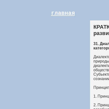
главная
КРАТК
разви
31. Диа
категор
Диалекти
природы
диалект
обществ
Субъект
сознани
Принцип
1. Прин
2. Принц