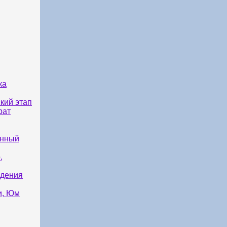
ка
кий этап
рат
енный
,
ждения
и, Юм