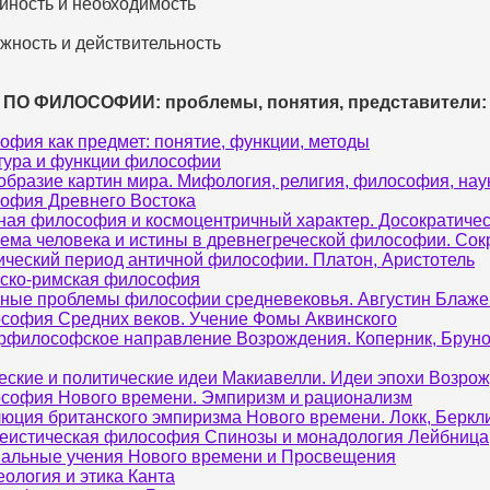
айность и необходимость
ожность и действительность
 ПО ФИЛОСОФИИ: проблемы, понятия, представители:
офия как предмет: понятие, функции, методы
тура и функции философии
образие картин мира. Мифология, религия, философия, нау
офия Древнего Востока
ная философия и космоцентричный характер. Досократичес
ема человека и истины в древнегреческой философии. Сок
ический период античной философии. Платон, Аристотель
ско-римская философия
ные проблемы философии средневековья. Августин Блаж
софия Средних веков. Учение Фомы Аквинского
рфилософское направление Возрождения. Коперник, Бруно
еские и политические идеи Макиавелли. Идеи эпохи Возро
софия Нового времени. Эмпиризм и рационализм
юция британского эмпиризма Нового времени. Локк, Беркл
еистическая философия Спинозы и монадология Лейбница
альные учения Нового времени и Просвещения
еология и этика Канта