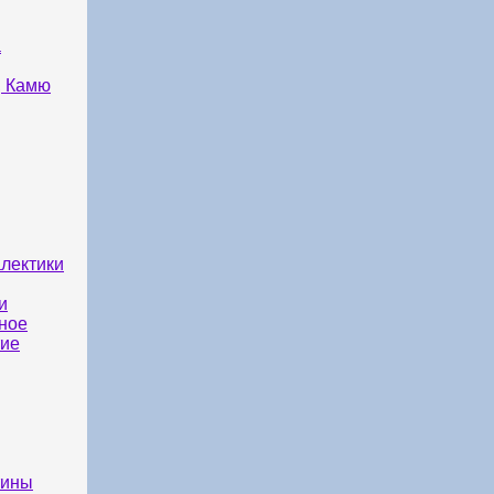
а
, Камю
алектики
и
ное
тие
тины