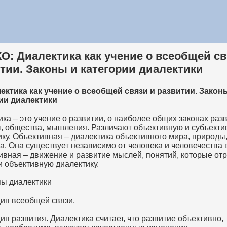
О: Диалектика как учение о всеобщей св
тии. Законы и категории диалектики
лектика как учение о всеобщей связи и развитии. Закон
ии диалектики
ка – это учение о развитии, о наиболее общих законах раз
, общества, мышления. Различают объективную и субъект
ику. Объективная – диалектика объективного мира, природы
а. Она существует независимо от человека и человечества 
ивная – движение и развитие мыслей, понятий, которые от
и объективную диалектику.
ы диалектики
цип всеобщей связи.
ип развития. Диалектика считает, что развитие объективно,