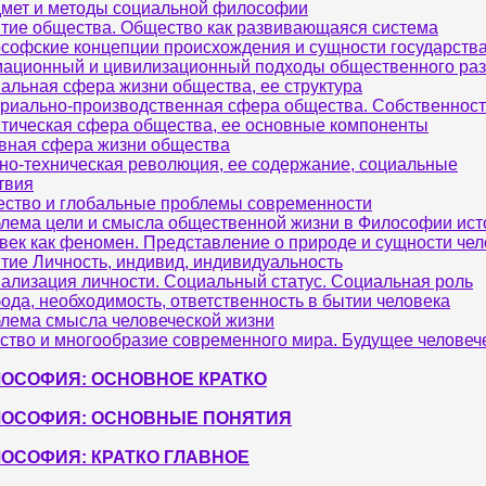
мет и методы социальной философии
тие общества. Общество как развивающаяся система
софские концепции происхождения и сущности государств
ационный и цивилизационный подходы общественного раз
альная сфера жизни общества, ее структура
риально-производственная сфера общества. Собственност
тическая сфера общества, ее основные компоненты
вная сфера жизни общества
но-техническая революция, ее содержание, социальные
твия
ство и глобальные проблемы современности
лема цели и смысла общественной жизни в Философии ист
век как феномен. Представление о природе и сущности чел
тие Личность, индивид, индивидуальность
ализация личности. Социальный статус. Социальная роль
ода, необходимость, ответственность в бытии человека
лема смысла человеческой жизни
ство и многообразие современного мира. Будущее человеч
ОСОФИЯ: ОСНОВНОЕ КРАТКО
ОСОФИЯ: ОСНОВНЫЕ ПОНЯТИЯ
ОСОФИЯ: КРАТКО ГЛАВНОЕ