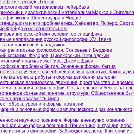
софские взгляды Гегеля
опологический материализм Фейербаха
рический и диалектический материализм Маркса и Энгельс
софия жизни Шопенгауэра и Ницше
стенциализм и его проблематика. Хайдеггер, Ясперс, Сартр
ие Фрейда о бессознательном
ирование русской философии, ее специфика
вные направления русской философии XVIII века
 славянофилов и западников
кая религиозная философия. Соловьев и Бердяев
кий космизм. Федоров, Циолковский, Вернадский
иканский прагматизм. Пирс, Джемс, Дьюи
софские проблемы бытия. Основные формы бытия
ектика как учение о всеобщей связи и развитии. Законы ди
тие материи, атрибуты и формы движения материи
ектическая взаимосвязь движения, пространства и времен
лема сознания в философии. Сознательное и бессознатель
ственное сознание: понятие, структура. Общественное бы
лема познаваемости мира
ект, объект, уровни и формы познания
ифика и основные формы эмпирического и рационального
я
енности научного познания. Формы вненаучного знания
циональные формы познания. Понимание, интуиция, вера
тие истины в философии. Заблуждение, ложь. Критерии ис