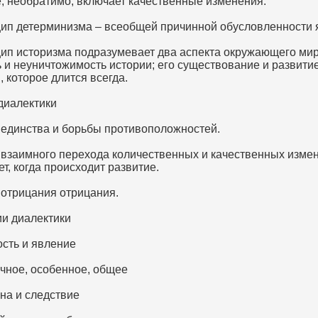
, необратимо, включает качественные изменения.
цип детерминизма – всеобщей причинной обусловленности 
цип историзма подразумевает два аспекта окружающего мир
ь и неуничтожимость истории; его существование и развити
 которое длится всегда.
диалектики
н единства и борьбы противоположностей.
н взаимного перехода количественных и качественных изме
т, когда происходит развитие.
 отрицания отрицания.
ии диалектики
ость и явление
ичное, особенное, общее
на и следствие