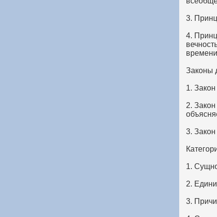
всеобще
3. Прин
4. Прин
вечност
времени,
Законы 
1. Зако
2. Зако
объясняе
3. Закон
Категор
1. Сущн
2. Един
3. Причи