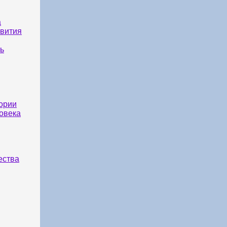
а
вития
ь
ории
овека
ества