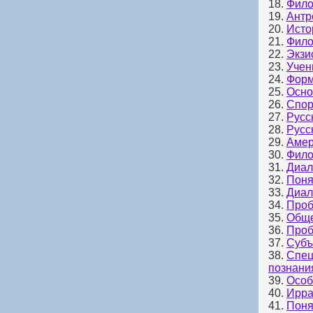
18.
Фило
19.
Антр
20.
Исто
21.
Фило
22.
Экзи
23.
Учен
24.
Форм
25.
Осно
26.
Спор
27.
Русс
28.
Русс
29.
Амер
30.
Фило
31.
Диал
32.
Поня
33.
Диал
34.
Проб
35.
Обще
36.
Проб
37.
Субъ
38.
Спец
познани
39.
Особ
40.
Ирра
41.
Поня