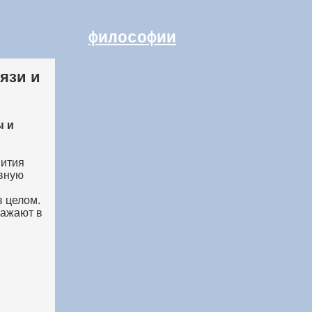
философии
язи и
ы и
вития
ивную
,
в целом.
ражают в