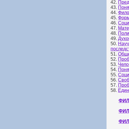
42.
Пред
43.
Поня
44.
Фило
45.
Форм
46.
Соци
47.
Мате
48.
Поли
49.
Духо
50.
Науч
последс
51.
Обще
52.
Проб
53.
Чело
54.
Поня
55.
Соци
56.
Своб
57.
Проб
58.
Един
ФИЛ
ФИЛ
ФИЛ