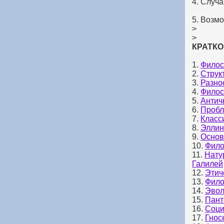
4. Случ
5. Возм
>
>
КРАТКО
1.
Филос
2.
Струк
3.
Разно
4.
Филос
5.
Антич
6.
Пробл
7.
Класс
8.
Эллин
9.
Основ
10.
Фило
11.
Нату
Галилей
12.
Этич
13.
Фило
14.
Эвол
15.
Пант
16.
Соци
17.
Гнос