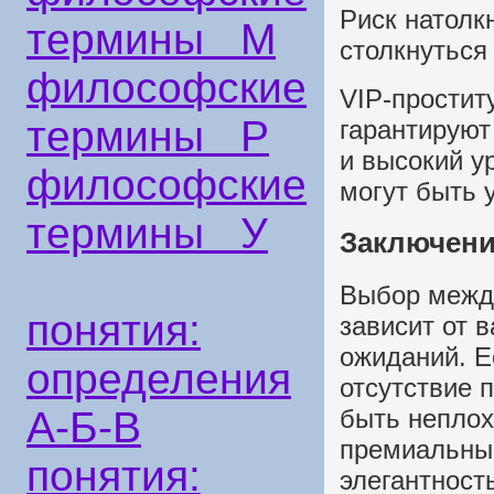
Риск натолк
термины М
столкнуться
философские
VIP-простит
термины Р
гарантируют
и высокий у
философские
могут быть 
термины У
Заключен
Выбор между
понятия:
зависит от 
ожиданий. Е
определения
отсутствие 
А-Б-В
быть неплох
премиальны
понятия:
элегантност