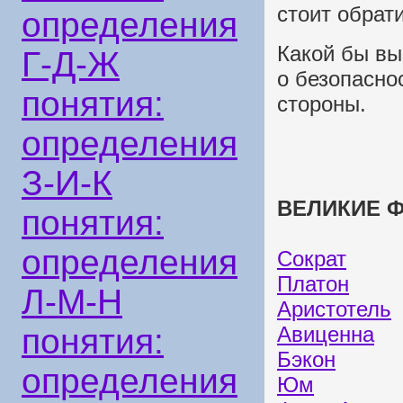
стоит обрат
определения
Какой бы вы
Г-Д-Ж
о безопасно
понятия:
стороны.
определения
З-И-К
ВЕЛИКИЕ Ф
понятия:
определения
Сократ
Платон
Л-М-Н
Аристотель
понятия:
Авиценна
Бэкон
определения
Юм