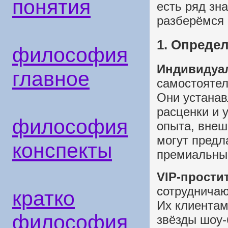
понятия
есть ряд зн
разберёмся 
1. Определ
философия
Индивидуа
главное
самостоятел
Они устанав
расценки и 
философия
опыта, внеш
могут предла
конспекты
премиальный
VIP-прости
сотрудничаю
кратко
Их клиентам
философия
звёзды шоу-