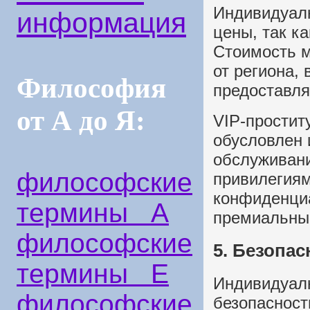
Индивидуалк
информация
цены, так к
Стоимость м
от региона,
Философия
предоставля
от А до Я:
VIP-простит
обусловлен 
обслуживан
философские
привилегиям
конфиденциа
термины А
премиальные
философские
5. Безопа
термины Е
Индивидуалк
философские
безопасност