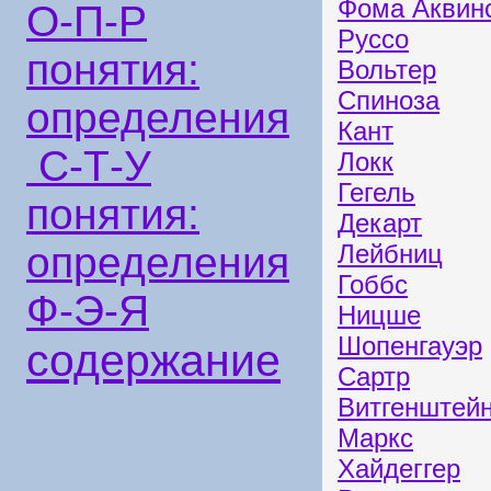
Фома Аквин
О-П-Р
Руссо
понятия:
Вольтер
Спиноза
определения
Кант
С-Т-У
Локк
Гегель
понятия:
Декарт
определения
Лейбниц
Гоббс
Ф-Э-Я
Ницше
Шопенгауэр
содержание
Сартр
Витгенштей
Маркс
Хайдеггер