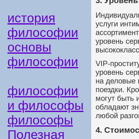
3. Уровень
Индивидуал
история
услуги инти
философии
ассортимент
уровень сер
основы
высококласс
философии
VIP-простит
уровень сер
на деловые 
философии
поездки. Кр
могут быть 
и философы
обладают зн
любой разго
философы
4. Стоимос
Полезная