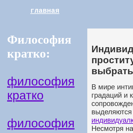
главная
Философия
Индивиду
кратко:
проститу
выбрат
философия
В мире инти
кратко
градаций и 
сопровожден
выделяются 
индивидуалк
философия
Несмотря на