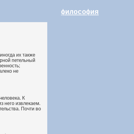
философия
иногда их также
ерной петельный
ренность;
алеко не
человека. К
з него извлекаем.
тельства. Почти во