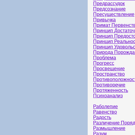
Предрассудок
Предсознание
Пресуществление
Привычка
Примат Первенст
Принцип Достаточ
Принцип Предост
Принцип Реально
Принцип Удоволь
Природа Порожд
Проблема
Прогресс
Просвещение
Пространство
Противоположнос
Противоречие
Протяженность
Психоанализ
Раболепие
Равенство
Радость
Различение Поряд
Размышление
Разум