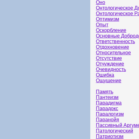
Оно
Онтологическое Д
Онтологическое Р
Оптимизм
Опыт
Оскорбление
Основные Доброд
Ответственность
Отдохновение
Относительное
Отсутствие
Отчуждение
Очевидность
Ошибка
Ощущение
Память
Пантеизм
Парадигма
Парадокс
Паралогизм
Паранойя
Пассивный Аргум
Патологический
Патриотизм