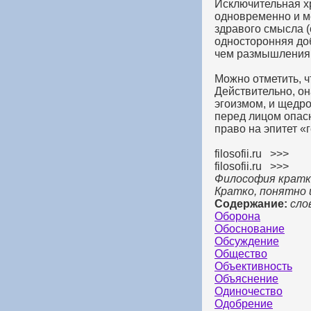
Исключительная х
одновременно и ме
здравого смысла (
односторонняя доб
чем размышления
Можно отметить, ч
Действительно, он
эгоизмом, и щедро
перед лицом опасн
право на эпитет «
filosofii.ru >>>
filosofii.ru >>>
Философия кратко
Кратко, понятно 
Содержание:
сло
Оборона
Обоснование
Обсуждение
Общество
Объективность
Объяснение
Одиночество
Одобрение