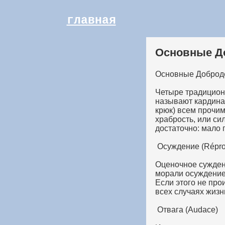
главная
Основные До
Основные Добродет
Четыре традицион
называют кардинал
крюк) всем прочим
храбрость, или си
достаточно: мало 
Осуждение (Répro
Оценочное суждени
морали осуждение 
Если этого не про
всех случаях жиз
Отвага (Audace)