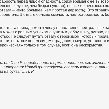
рабрость перед лицом опасности, соизмеримая с ее вызово
ньше, и лучше, чем безрассудство), но все же несколько 
отвага – нечто большее, чем простая дерзость). Это ограни
родетель. В отваге больше смелости, чем осторожности; б
.
то отвага принадлежит к числу нравственно нейтральных ка
а может с равным успехом служить и добру, и злу, руководс
стью. Не следует путать отвагу с героизмом, который прояв
ости, но также перед лицом страдания, смерти, усталости и 
героическая» только в том случае, если она бескорыстна.
: от О до Р: определение: термин: понятие: его значение
и интересно: Новый философский словарь читать онлайн
ва на буквы О, П, Р