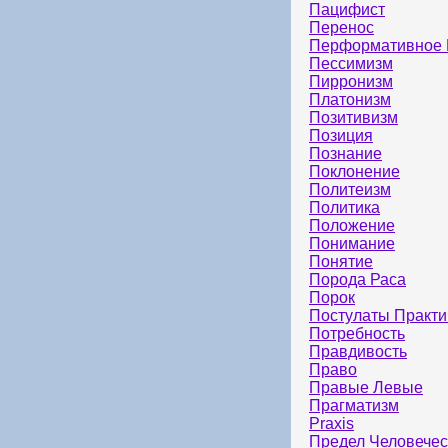
Пацифист
Перенос
Перформативное 
Пессимизм
Пирронизм
Платонизм
Позитивизм
Позиция
Познание
Поклонение
Политеизм
Политика
Положение
Понимание
Понятие
Порода Раса
Порок
Постулаты Практи
Потребность
Правдивость
Право
Правые Левые
Прагматизм
Praxis
Предел Человечес