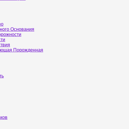
во
ного Основания
орожности
сти
ствия
ающая Порожденная
ть
ков