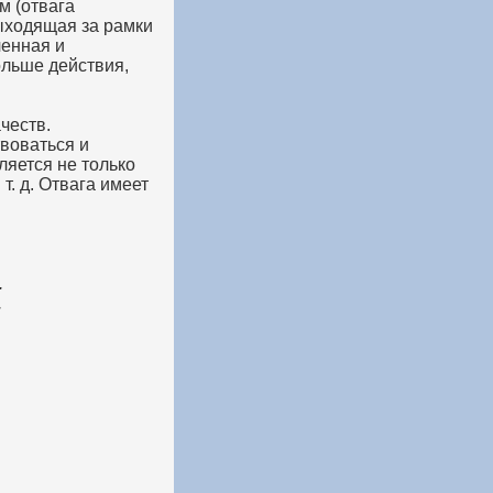
м (отвага
выходящая за рамки
ченная и
ольше действия,
честв.
твоваться и
ляется не только
т. д. Отвага имеет
.
.