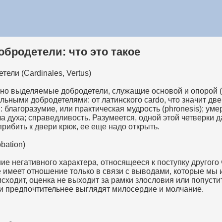
бродетели: что это такое
ели (Cardinales, Vertus)
но выделяемые добродетели, служащие основой и опорой (
ьными добродетелями: от латинского cardo, что значит дв
: благоразумие, или практическая мудрость (phronesis); уме
ла духа; справедливость. Разумеется, одной этой четверки д
прибить к двери крюк, ее еще надо открыть.
bation)
е негативного характера, относящееся к поступку другого 
имеет отношение только в связи с выводами, которые мы и
исходит, оценка не выходит за рамки злословия или попусти
ни предпочтительнее выглядят милосердие и молчание.