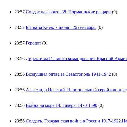
23:57
Солдат на фронте 38. Норманнские рыцари
(0)
23:57
Битва за Киев. 7 июля - 26 сентября.
(0)
23:57
Геродот
(0)
23:56
Директивы Главного командования Красной Армии
23:56
Воздушная битва за Севастополь 1941-1942
(0)
23:56
Александр Невский. Национальный герой или пред
23:56
Война на море 14. Галеры 1470-1590
(0)
23:56
Солдатъ. Гражданская война в России 1917-1922.