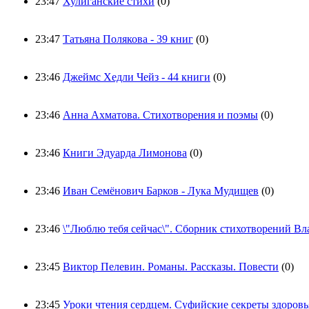
23:47
Хулиганские стихи
(0)
23:47
Татьяна Полякова - 39 книг
(0)
23:46
Джеймс Хедли Чейз - 44 книги
(0)
23:46
Анна Ахматова. Стихотворения и поэмы
(0)
23:46
Книги Эдуарда Лимонова
(0)
23:46
Иван Семёнович Барков - Лука Мудищев
(0)
23:46
\"Люблю тебя сейчас\". Сборник стихотворений В
23:45
Виктор Пелевин. Романы. Рассказы. Повести
(0)
23:45
Уроки чтения сердцем. Суфийские секреты здоровь