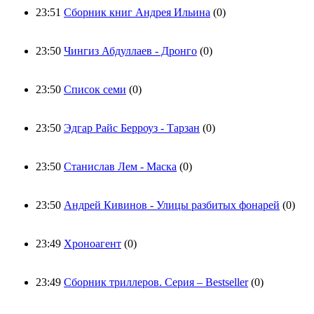
23:51
Сборник книг Андрея Ильина
(0)
23:50
Чингиз Абдуллаев - Дронго
(0)
23:50
Список семи
(0)
23:50
Эдгар Райс Берроуз - Тарзан
(0)
23:50
Станислав Лем - Маска
(0)
23:50
Андрей Кивинов - Улицы разбитых фонарей
(0)
23:49
Хроноагент
(0)
23:49
Сборник триллеров. Серия – Bestseller
(0)