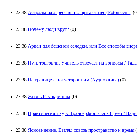
23:38
Астральная агрессия и защита от нее (Foton centr)
(0
23:38
Почему люди врут?
(0)
23:38
Аркан для бешеной селедки, или Все способы эне
23:38
Путь торговли. Учитель отвечает на вопросы / Тад
23:38
На границе с потусторонним (Аудиокнига)
(0)
23:38
Жизнь Рамакришны
(0)
23:38
Практический курс Трансерфинга за 78 дней / Вад
23:38
Ясновидение. Взгляд сквозь пространство и время