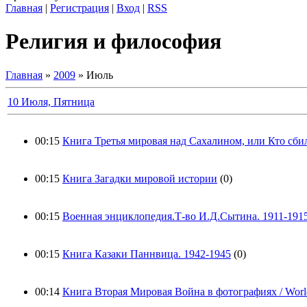
Главная
|
Регистрация
|
Вход
|
RSS
Религия и философия
Главная
»
2009
» Июль
10 Июля, Пятница
00:15
Книга Третья мировая над Сахалином, или Кто сби
00:15
Книга Загадки мировой истории
(0)
00:15
Военная энциклопедия.Т-во И.Д.Сытина. 1911-1915
00:15
Книга Казаки Паннвица. 1942-1945
(0)
00:14
Книга Вторая Мировая Война в фотографиях / World 