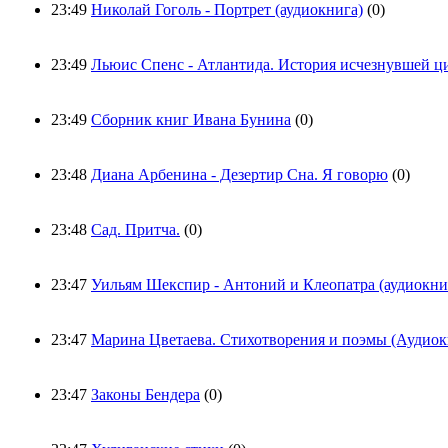
23:49
Николай Гоголь - Портрет (аудиокнига)
(0)
23:49
Льюис Спенс - Атлантида. История исчезнувшей 
23:49
Сборник книг Ивана Бунина
(0)
23:48
Диана Арбенина - Дезертир Сна. Я говорю
(0)
23:48
Сад. Притча.
(0)
23:47
Уильям Шекспир - Антоний и Клеопатра (аудиокни
23:47
Марина Цветаева. Стихотворения и поэмы (Аудиок
23:47
Законы Бендера
(0)