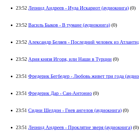
23:52
Леонид Андреев - Иуда Искариот (аудиокнига)
(0)
23:52
Василь Быков - В тумане (аудиокнига)
(0)
23:52
Александр Беляев - Последний человек из Атланти
23:52
Ария князя Игоря, или Наши в Турции
(0)
23:51
Фредерик Бегбедер - Любовь живет три года (аудио
23:51
Фредерик Дар - Сан-Антонио
(0)
23:51
Сидни Шелдон - Гнев ангелов (аудиокнига)
(0)
23:51
Леонид Андреев - Проклятие зверя (аудиокнига)
(0)