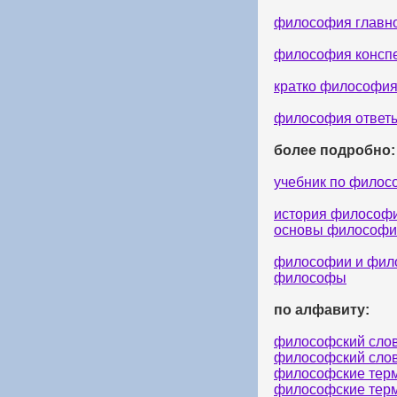
философия главн
философия консп
кратко философи
философия ответ
более подробно:
учебник по филос
история философ
основы философи
философии и фи
философы
по алфавиту:
философский сло
философский сло
философские тер
философские тер