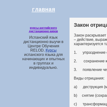
главная
Закон отриц
курсы английского
дистанционно киров
Закон раскрывает
Испанский язык
– действие, выра
дистанционно выучи в
характеризуется 
Центре Обучения
RELOD.
Курсы
1. упразднение 
испанского языка для
начинающих и опытных
2. сохранение ка
в группах и
индивидуально.
3. появление чег
Виды отрицания:
a) деструкция (м
b) снятие (сохран
c) трансформация