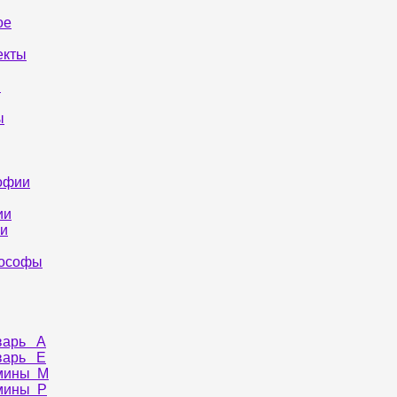
ое
екты
я
ы
офии
ии
и
лософы
варь А
варь Е
мины М
мины Р