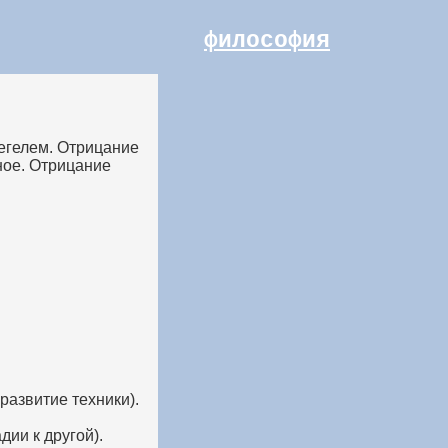
философия
егелем. Отрицание
ное. Отрицание
развитие техники).
ии к другой).