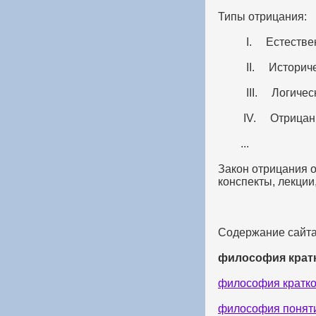
Типы отрицания:
I. Естественные
II. Историче
III. Логическ
IV. Отрицание 
...
Закон отрицания о
конспекты, лекции
Содержание сайта
философия крат
философия кратк
философия понят